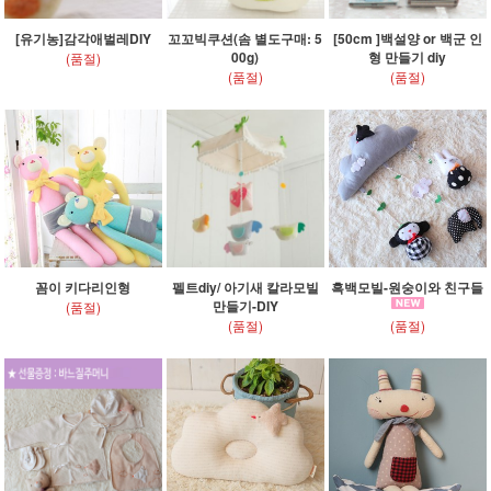
[유기농]감각애벌레DIY
꼬꼬빅쿠션(솜 별도구매: 5
[50cm ]백설양 or 백군 인
00g)
형 만들기 diy
(품절)
(품절)
(품절)
꼼이 키다리인형
펠트diy/ 아기새 칼라모빌
흑백모빌-원숭이와 친구들
만들기-DIY
(품절)
(품절)
(품절)