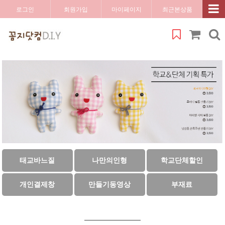
로그인
회원가입
마이페이지
최근본상품
태교바느질
나만의인형
학교단체할인
개인결제창
만들기동영상
부재료