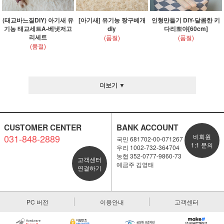
(태교바느질DIY) 아기새 유
[아기새] 유기농 짱구베개
인형만들기 DIY-달콤한 키
기농 태교세트A-베냇저고
diy
다리뽀야[60cm]
리세트
(품절)
(품절)
(품절)
더보기 ▼
CUSTOMER CENTER
BANK ACCOUNT
031-848-2889
비회원
국민 681702-00-071267
1:1 문의
우리 1002-732-364704
농협 352-0777-9860-73
고객센터
예금주 김영태
연결하기
PC 버전
이용안내
고객센터