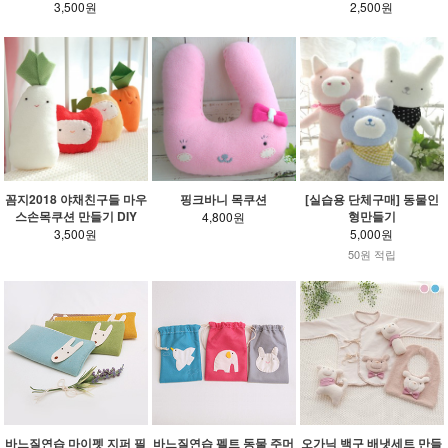
3,500원
2,500원
꼼지2018 야채친구들 마우
핑크바니 목쿠션
[실습용 단체구매] 동물인
스손목쿠션 만들기 DIY
형만들기
4,800원
3,500원
5,000원
50원 적립
바느질연습 마이펫 지퍼 필
바느질연습 펠트 동물 주머
오가닉 백구 배냇세트 만들