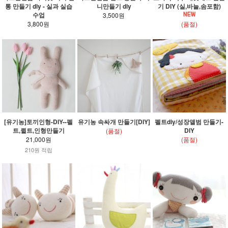
통 만들기 diy - 실과 실습
니만들기 diy
기 DIY (실,바늘,솜포함)
수업
3,500원
3,800원
(품절)
[유기농]토끼인형-DIY--펠
유기농 속싸개 만들기[DIY]
펠트diy/성장앨범 만들기-
트,퀼트,인형만들기
DIY
(품절)
21,000원
(품절)
210원 적립